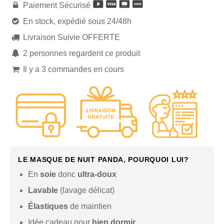

Paiement Sécurisé

En stock, expédié sous 24/48h

Livraison Suivie OFFERTE

2
personnes regardent ce produit

Il y a
3
commandes en cours
LE MASQUE DE NUIT PANDA, POURQUOI LUI?
En
soie
donc
ultra-doux
Lavable
(lavage délicat)
Élastiques
de maintien
Idée cadeau pour
bien dormir