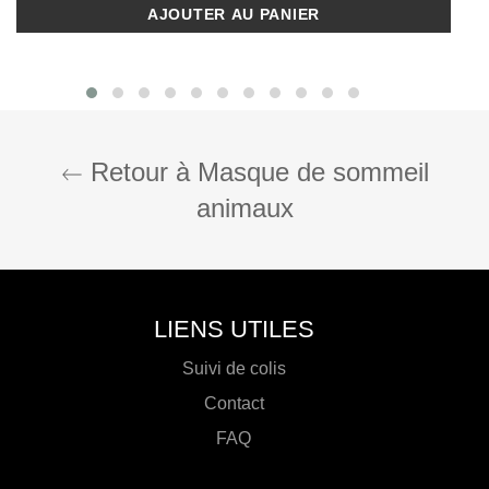
d'acide hyaluronique.
AJOUTER AU PANIER
CARACTÉRISTIQUES
Modèle "
panda
"
Taille unique
Matière:
Peluche
Retour à Masque de sommeil
Dimensions
: 18,5*9cm
animaux
Lavage délicat en machine
Couleurs: Blanc
LIENS UTILES
Suivi de colis
Contact
FAQ