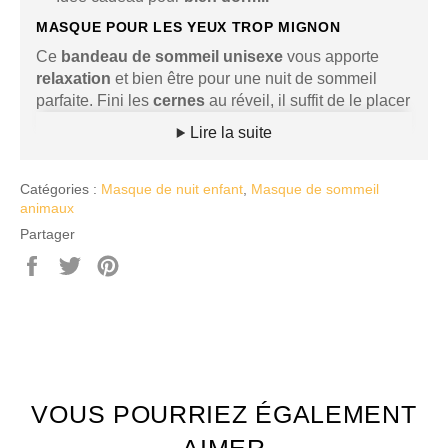
MASQUE POUR LES YEUX TROP MIGNON
Ce
bandeau de sommeil
unisexe
vous apporte
relaxation
et bien être pour une nuit de sommeil
parfaite. Fini les
cernes
au réveil, il suffit de le placer
sur vos paupières avant d'aller au lit et la nuit ne sera
Lire la suite
que plus reposante.
En plus, il s'associe parfaitement avec vos plus
Catégories :
Masque de nuit enfant
,
Masque de sommeil
beaux
chaussons
ou
chaussettes
de nuit pour
animaux
l'Hiver et vous procure un effet cocooning incroyable!
Partager
Pour faciliter votre sommeil vous pouvez aussi y
Partager
Tweeter
Épingler
ajouter des
Boules Quies.
sur
sur
sur
Facebook
Twitter
Pinterest
Cet
accessoire ajustable
grâce à la
sangle
ergonomique
qu'il possède s'adapte à chaque
oreiller.
Il ne gêne pas vos
cils
et pour
s'endormir
deviendra votre meilleur ami. L'amélioration de la
qualité du sommeil est notable rapidement grâce à la
VOUS POURRIEZ ÉGALEMENT
mélatonine
sécrétée par votre corps grâce à