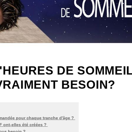
'HEURES DE SOMMEI
VRAIMENT BESOIN?
ommandée pour chaque tranche d'âge ?
 ont-elles été créées ?
ous besoin ?