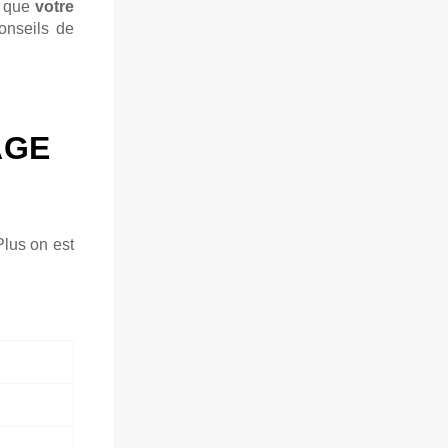
s que
votre
conseils de
.
ÂGE
lus on est