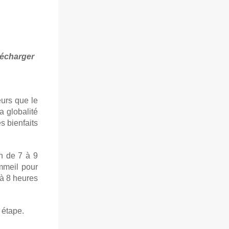
lécharger
eurs que le
a globalité
s bienfaits
n de 7 à 9
mmeil pour
 à 8 heures
 étape.