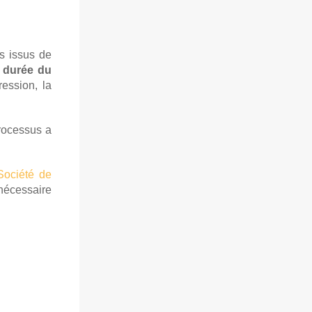
s issus de
a
durée du
ession, la
processus a
Société de
nécessaire