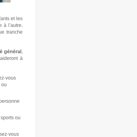
ants et les
 à l'autre.
ue tranche
té général
,
aideront à
ez-vous
ou
(personne
sports ou
isez-vous