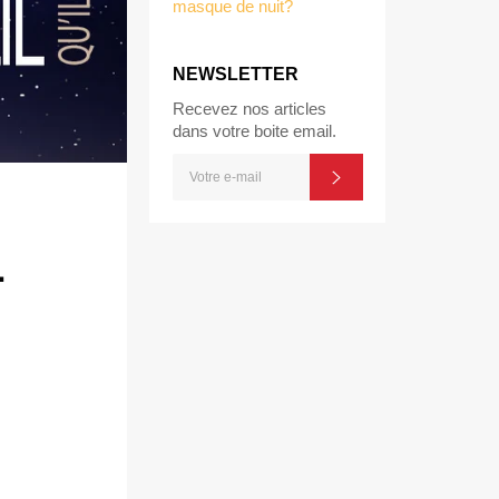
masque de nuit?
NEWSLETTER
Recevez nos articles
dans votre boite email.
INSCRIVEZ-
S'INSCRIRE
VOUS
POUR
RECEVOIR
LES
TOUTES
L
DERNIÈRES
NOUVELLES,
OFFRES
ET
STYLES