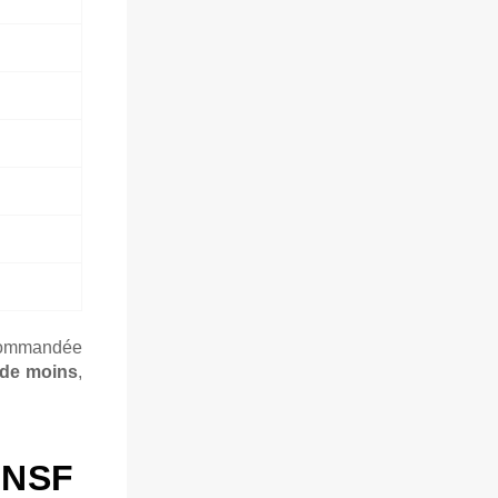
ommandée
 de moins
,
 NSF