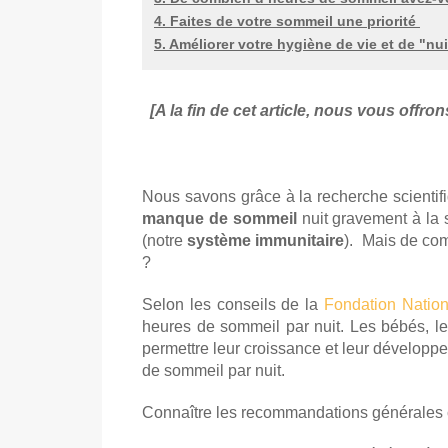
4. Faites de votre sommeil une priorité
5. Améliorer votre hygiène de vie et de "nui
[A la fin de cet article, nous vous offro
Nous savons grâce à la recherche scientifiq
manque de sommeil
nuit gravement à la sa
(notre
système immunitaire
). Mais de com
?
Selon les conseils de la
Fondation Natio
heures de sommeil par nuit. Les bébés, le
permettre leur croissance et leur développ
de sommeil par nuit.
Connaître les recommandations générales c